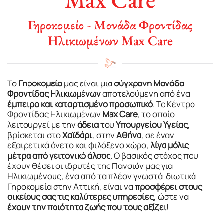
Γηροκομείο - Μονάδα Φροντίδας
Ηλικιωμένων Max Care
Το
Γηροκομείο
μας είναι μια
σύγχρονη Μονάδα
Φροντίδας Ηλικιωμένων
αποτελούμενη από ένα
έμπειρο και καταρτισμένο προσωπικό
. Το Κέντρο
Φροντίδας Ηλικιωμένων
Max Care
, το οποίο
λειτουργεί με την
άδεια
του
Υπουργείου
Υγείας
,
βρίσκεται στο
Χαϊδάρι
, στην
Αθήνα
, σε έναν
εξαιρετικά άνετο και φιλόξενο χώρο,
λίγα μόλις
μέτρα από γειτονικό άλσος
. Ο βασικός στόχος που
έχουν θέσει οι ιδρυτές της Πανσιόν μας για
Ηλικιωμένους, ένα από τα πλέον γνωστά Ιδιωτικά
Γηροκομεία στην Αττική, είναι να
προσφέρει στους
οικείους σας τις καλύτερες υπηρεσίες
, ώστε να
έχουν την ποιότητα ζωής που τους αξίζει
!